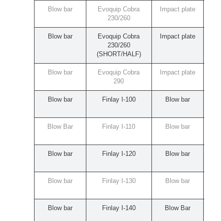
Blow bar
Evoquip Cobra
Impact plate
H
230/260
Blow bar
Evoquip Cobra
Impact plate
H
230/260
(SHORT/HALF)
Blow bar
Evoquip Cobra
Impact plate
H
290
H
Blow bar
Finlay I-100
Blow bar
H
H
Blow Bar
Finlay I-110
Blow bar
H
Blow bar
Finlay I-120
Blow bar
H
Blow bar
Finlay I-130
Blow bar
H
H
Blow bar
Finlay I-140
Blow Bar
Haz
P