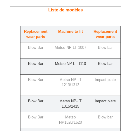
Liste de modèles
Replacement
Machine to fit
Replacement
Ma
wear parts
wear parts
Blow Bar
Metso NP-LT 1007
Blow bar
Rub
Blow Bar
Metso NP-LT 1110
Blow bar
Rub
Blow Bar
Metso NP-LT
Impact plate
Rub
1213/1313
(
Blow Bar
Metso NP-LT
Impact plate
Rub
1315/1415
RM7
Blow Bar
Metso
Blow bar
Rub
NP1520/1620
R