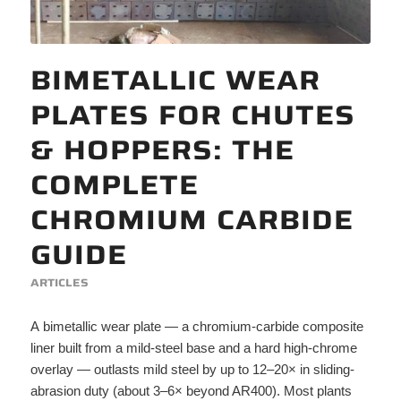
BIMETALLIC WEAR
PLATES FOR CHUTES
& HOPPERS: THE
COMPLETE
CHROMIUM CARBIDE
GUIDE
ARTICLES
A bimetallic wear plate — a chromium-carbide composite
liner built from a mild-steel base and a hard high-chrome
overlay — outlasts mild steel by up to 12–20× in sliding-
abrasion duty (about 3–6× beyond AR400). Most plants