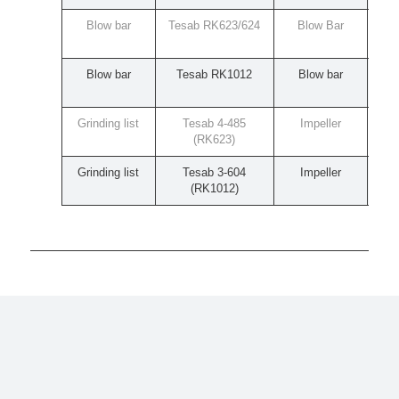
Blow bar
Tesab RK623/624
Blow Bar
Haz
P
Blow bar
Tesab RK1012
Blow bar
H
Grinding list
Tesab 4-485
Impeller
(RK623)
9
Grinding list
Tesab 3-604
Impeller
(RK1012)