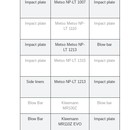
Impact plate
Metso NP-LT 1007
Impact plate
Rub
R
(
Impact plate
Metso Metso NP-
Impact plate
Rub
LT 1110
R
Impact plate
Metso Metso NP-
Blow bar
Rub
LT 1213
Impact plate
Metso NP-LT 1315
Impact plate
Rub
(
Side liners
Metso NP-LT 1213
Impact plate
Rub
Blow Bar
Kleemann
Blow bar
Rub
MR100Z
Blow Bar
Kleemann
Impact plate
Rub
MR110Z EVO
(