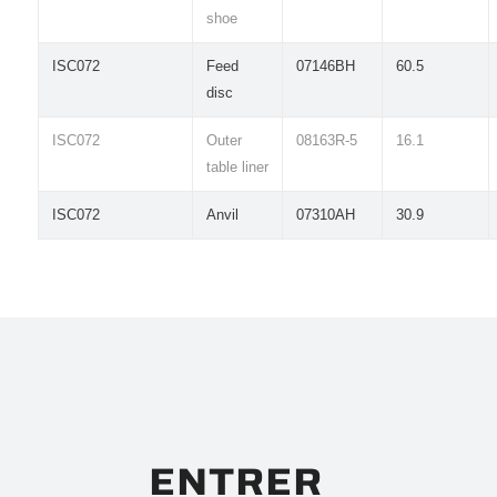
shoe
ISC072
Feed
07146BH
60.5
disc
ISC072
Outer
08163R-5
16.1
table liner
ISC072
Anvil
07310AH
30.9
ENTRER