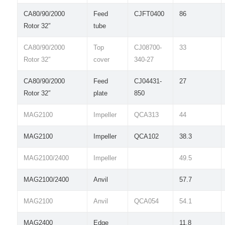
CA80/90/2000
Feed
CJFT0400
86
Rotor 32″
tube
CA80/90/2000
Top
CJ08700-
33
Rotor 32″
cover
340-27
CA80/90/2000
Feed
CJ04431-
27
Rotor 32″
plate
850
MAG2100
Impeller
QCA313
44
MAG2100
Impeller
QCA102
38.3
MAG2100/2400
Impeller
49.5
MAG2100/2400
Anvil
57.7
MAG2100
Anvil
QCA054
54.1
MAG2400
Edge
11.8