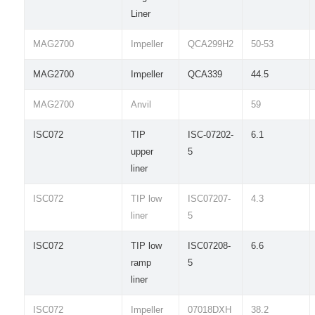
Liner
MAG2700
Impeller
QCA299H2
50-53
MAG2700
Impeller
QCA339
44.5
MAG2700
Anvil
59
ISC072
TIP
ISC-07202-
6.1
upper
5
liner
ISC072
TIP low
ISC07207-
4.3
liner
5
ISC072
TIP low
ISC07208-
6.6
ramp
5
liner
ISC072
Impeller
07018DXH
38.2