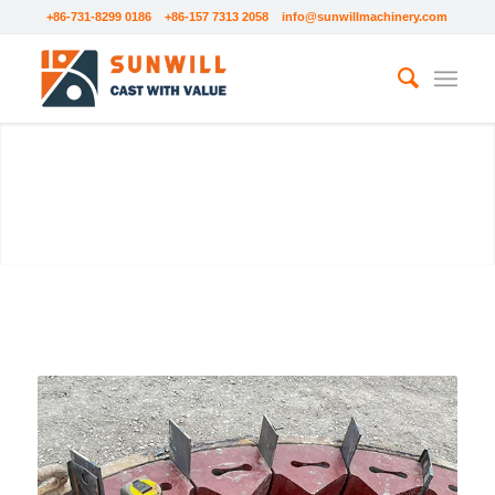
+86-731-8299 0186 +86-157 7313 2058
info@sunwillmachinery.com
PIÈCES VSI
Sunwill fabrique les roues ou chaussures
et enclumbes pour les concasseurs à
impact à la gaine verticale (VSI).