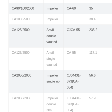
CA90/100/2000
Impeller
CA-60
35
CA100/2500
Impeller
38.4
CA125/2500
Anvil
CJCA-55
235.2
double
vaulted
CA125/2500
Anvil
CA-55
117.1
single
vaulted
CA2050/2030
Impeller
CJ04431-
56.6
single rib
873(CA-
054)
CA2050/2030
Impeller
CJ04431-
57.9
double
873(CA-
ribs
054)