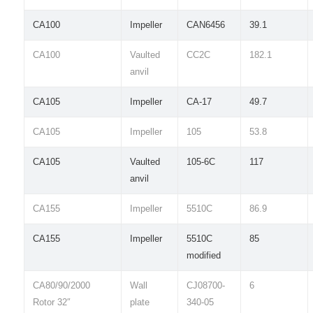
CA100
Impeller
CAN6456
39.1
CA100
Vaulted
CC2C
182.1
anvil
CA105
Impeller
CA-17
49.7
CA105
Impeller
105
53.8
CA105
Vaulted
105-6C
117
anvil
CA155
Impeller
5510C
86.9
CA155
Impeller
5510C
85
modified
CA80/90/2000
Wall
CJ08700-
6
Rotor 32″
plate
340-05