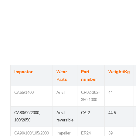
Impactor
Wear
Part
Weight/Kg
Parts
number
CA65/1400
Anvil
CR02-382-
44
350-1000
CA80/90/2000,
Anvil
CA-2
44.5
100/2050
reversible
CA90/100/105/2000
Impeller
ER24
39