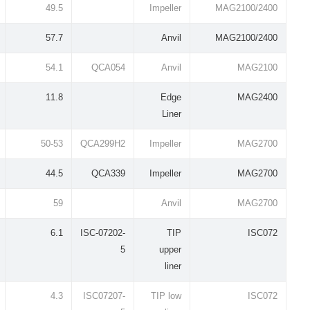
49.5
Impeller
MAG2100/2400
57.7
Anvil
MAG2100/2400
54.1
QCA054
Anvil
MAG2100
11.8
Edge
MAG2400
Liner
50-53
QCA299H2
Impeller
MAG2700
44.5
QCA339
Impeller
MAG2700
59
Anvil
MAG2700
6.1
ISC-07202-
TIP
ISC072
5
upper
liner
4.3
ISC07207-
TIP low
ISC072