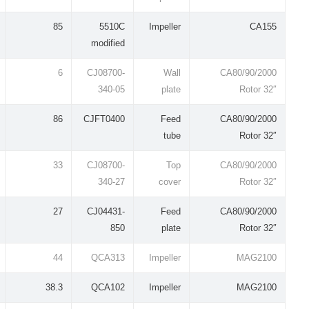
85
5510C
Impeller
CA155
modified
6
CJ08700-
Wall
CA80/90/2000
340-05
plate
Rotor 32″
86
CJFT0400
Feed
CA80/90/2000
tube
Rotor 32″
33
CJ08700-
Top
CA80/90/2000
340-27
cover
Rotor 32″
27
CJ04431-
Feed
CA80/90/2000
850
plate
Rotor 32″
44
QCA313
Impeller
MAG2100
38.3
QCA102
Impeller
MAG2100