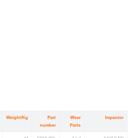
Weight/Kg
Part
Wear
Impactor
number
Parts