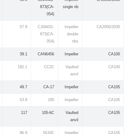
873(CA-
single rib
054)
57.9
CJ04431-
Impeller
CA2050/2030
873(CA-
double
054)
ribs
39.1
CAN6456
Impeller
CA100
182.1
CC2C
Vaulted
CA100
anvil
49.7
CA-17
Impeller
CA105
53.8
105
Impeller
CA105
117
105-6C
Vaulted
CA105
anvil
86.9
5510C
Impeller
CA155