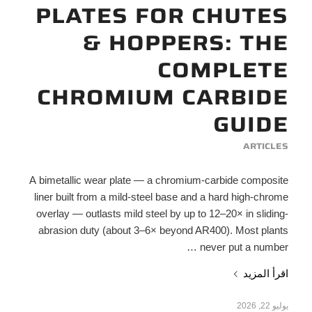
PLATES FOR CHUTES
& HOPPERS: THE
COMPLETE
CHROMIUM CARBIDE
GUIDE
ARTICLES
A bimetallic wear plate — a chromium-carbide composite
liner built from a mild-steel base and a hard high-chrome
overlay — outlasts mild steel by up to 12–20× in sliding-
abrasion duty (about 3–6× beyond AR400). Most plants
never put a number …
اقرأ المزيد
يوليو 22, 2026