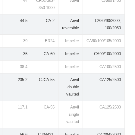
44
CR02-382-
Anvil
CA65/1400
350-1000
44.5
CA-2
Anvil
CA80/90/2000,
reversible
100/2050
39
ER24
Impeller
CA90/100/105/2000
35
CA-60
Impeller
CA90/100/2000
38.4
Impeller
CA100/2500
235.2
CJCA-55
Anvil
CA125/2500
double
vaulted
117.1
CA-55
Anvil
CA125/2500
single
vaulted
56.6
CJ04431-
Impeller
CA2050/2030