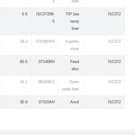
5
liner
6.6
ISC07208-
TIP low
ISC072
5
ramp
liner
38.2
07018DXH
Impeller
ISC072
shoe
60.5
07146BH
Feed
ISC072
disc
16.1
08163R-5
Outer
ISC072
table liner
30.9
07310AH
Anvil
ISC072