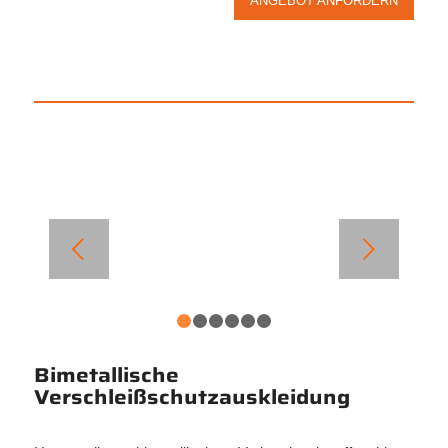
ANGEBOT ANFORDERN
Weiter
1
2
3
4
5
6
Bimetallische
Verschleißschutzauskleidung