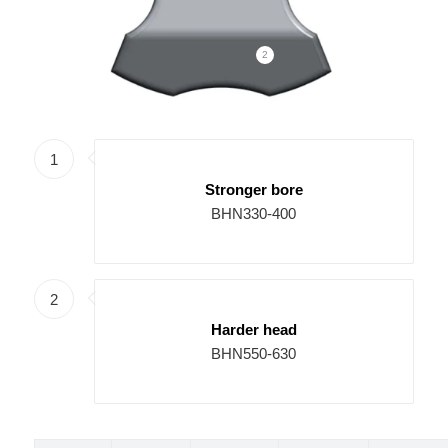
2
1
Stronger bore
BHN330-400
2
Harder head
BHN550-630