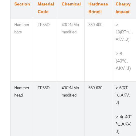
Section
Material
Chemical
Hardness
Charpy
Code
Brinell
Impact
Hammer
TF55D
40CrNiMo
330-400
>
bore
modified
10(RT℃，
AKV, J)
> 8
(40℃,
AKV, J)
Hammer
TF55D
40CrNiMo
550-630
> 6(RT
head
modified
℃,AKV,
J)
> 4(-40°
℃,AKV,
J)