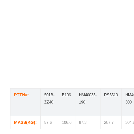
PTTN#:
501B-
B106
HM40033-
RS5510
HM4
ZZ40
190
300
MASS(KG):
97.6
106.6
87.3
287.7
304.